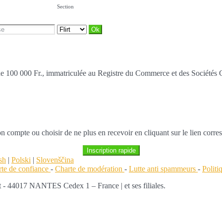
Section
al de 100 000 Fr., immatriculée au Registre du Commerce et des Société
n compte ou choisir de ne plus en recevoir en cliquant sur le lien corr
Inscription rapide
sh
|
Polski
|
Slovenščina
te de confiance
-
Charte de modération
-
Lutte anti spammeurs
-
Polit
 - 44017 NANTES Cedex 1 – France | et ses filiales.