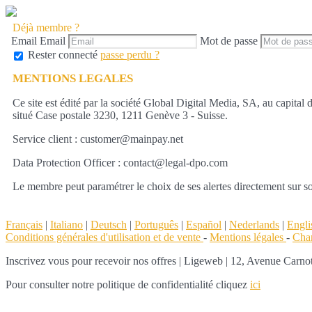
Déjà membre ?
Email
Email
Mot de passe
Rester connecté
passe perdu ?
MENTIONS LEGALES
Ce site est édité par la société Global Digital Media, SA, au capit
situé Case postale 3230, 1211 Genève 3 - Suisse.
Service client : customer@mainpay.net
Data Protection Officer : contact@legal-dpo.com
Le membre peut paramétrer le choix de ses alertes directement sur so
Français
|
Italiano
|
Deutsch
|
Português
|
Español
|
Nederlands
|
Engli
Conditions générales d'utilisation et de vente
-
Mentions légales
-
Char
Inscrivez vous pour recevoir nos offres
|
Ligeweb | 12, Avenue Carnot
Pour consulter notre politique de confidentialité cliquez
ici